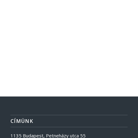
CÍMÜNK
1135 Budapest, Petneházy utca 55