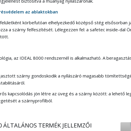
egjelenést biztosítva a műanyag nyílászárónak.
örésvédelem az ablaktokban
felületként körbefutóan elhelyezkedő középső stég elsősorban jav
 a szárny felfeszítését. Lélegezzen fel: a safetec inside-dal Ön
tött.
ológia, az IDEAL 8000 rendszernél is alkalmazható. A beragaszt
asztott szárny gondoskodik a nyílászáró magasabb tömítettségér
abilitásáról.
rős kapcsolódás jön létre az üveg és a szárny között: a lehető l
etését a szárnyprofilból.
00 ÁLTALÁNOS TERMÉK JELLEMZŐI