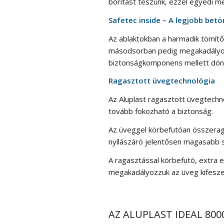
borítást teszünk, ezzel egyedi m
Safetec inside – A legjobb bet
Az ablaktokban a harmadik tömítő
másodsorban pedig megakadályozza
biztonságkomponens mellett dön
Ragasztott üvegtechnológia
Az Aluplast ragasztott üvegtechn
tovább fokozható a biztonság.
Az üveggel körbefutóan összerag
nyílászáró jelentősen magasabb st
A ragasztással körbefutó, extra e
megakadályozzuk az üveg kifeszeg
AZ ALUPLAST IDEAL 80