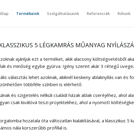
őlap
Termékeink
Szolgáltatásaink
Referenciák
Rólunk
– KLASSZIKUS 5 LÉGKAMRÁS MŰANYAG NYÍLÁSZ
azoknak ajánljuk ezt a terméket, akik alacsony költségvetésből aka
lak és minőség egybe gyúrva. Igény szerint akár 3 rétegű üvegez
ális választás lehet azoknak, akiknél keskeny ablaknyílás van és 
szönhetően többféle színben is elérhető.
kának és szigetelés nélküli családi házak ablak cseréjéhez, ahol a
gyan csak kiválóvá teszi projektekhez, ahol a nyomott költéségker
orgalomba hozatala óta változatlan kialakításával, a klasszikus 
ámos nála korszerűbb profillal is.