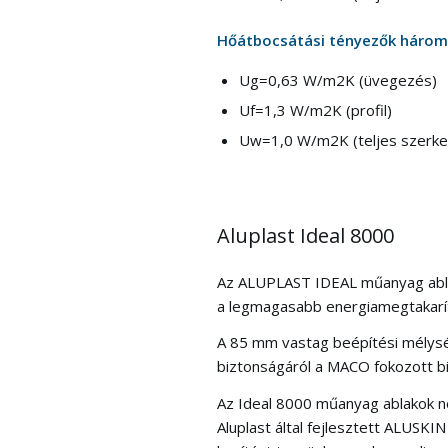
Hőátbocsátási tényezők három
U
g
=0,63 W/m
2
K (üvegezés)
U
f
=1,3 W/m
2
K (profil)
U
w
=1,0 W/m
2
K (teljes szerk
Aluplast Ideal 8000
Az ALUPLAST IDEAL műanyag abla
a legmagasabb energiamegtakarít
A 85 mm vastag beépítési mélység
biztonságáról a MACO fokozott bi
Az Ideal 8000 műanyag ablakok ne
Aluplast által fejlesztett ALUSK