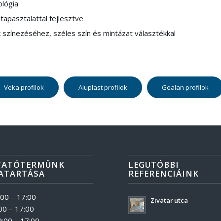
lógia
 tapasztalattal fejlesztve
k színezéséhez, széles szín és mintázat választékkal
Veka profilok
Aluplast profilok
Gealan profilok
TATÓTERMÜNK
LEGUTÓBBI
ATARTÁSA
REFERENCIÁINK
:00 – 17:00
Zivatar utca
00 – 17:00
9:00 – 17:00