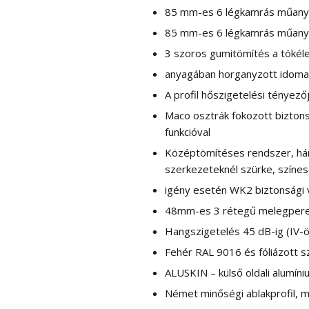
85 mm-es 6 légkamrás műanyag
85 mm-es 6 légkamrás műanya
3 szoros gumitömítés a tökél
anyagában horganyzott idoma
A profil hőszigetelési tényező
Maco osztrák fokozott biztons
funkcióval
Középtömítéses rendszer, há
szerkezeteknél szürke, színes
igény esetén WK2 biztonsági v
48mm-es 3 rétegű melegper
Hangszigetelés 45 dB-ig (IV-ö
Fehér RAL 9016 és fóliázott sz
ALUSKIN – külső oldali alumíni
Német minőségi ablakprofil, m