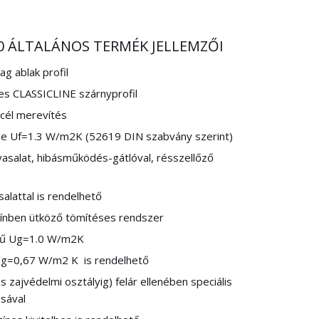
00 ÁLTALÁNOS TERMÉK JELLEMZŐI
 ablak profil
s CLASSICLINE szárnyprofil
cél merevítés
je U
f
=1.3 W/m
2
K (52619 DIN szabvány szerint)
vasalat, hibásműködés-gátlóval, résszellőző
alattal is rendelhető
ínben ütköző tömítéses rendszer
ű U
g
=1.0 W/m
2
K
U
g
=0,67 W/m
2
K
is rendelhető
 zajvédelmi osztályig) felár ellenében speciális
sával