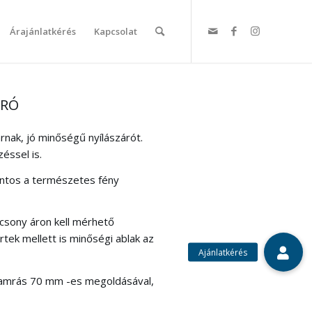
Árajánlatkérés
Kapcsolat
ÁRÓ
rnak, jó minőségű nyílászárót.
éssel is.
fontos a természetes fény
lacsony áron kell mérhető
tek mellett is minőségi ablak az
5 kamrás 70 mm -es megoldásával,