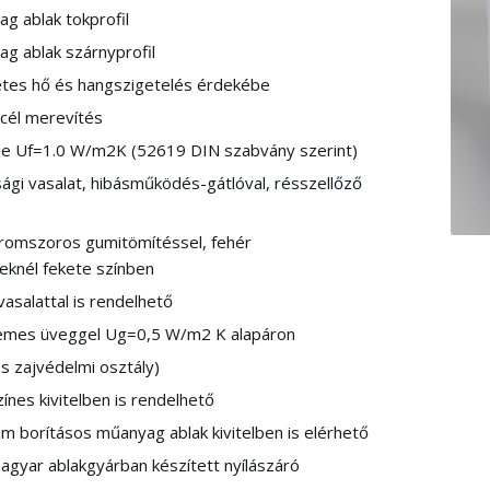
 ablak tokprofil
g ablak szárnyprofil
etes hő és hangszigetelés érdekébe
cél merevítés
je U
f
=1.0 W/m
2
K (52619 DIN szabvány szerint)
ági vasalat, hibásműködés-gátlóval, résszellőző
romszoros gumitömítéssel, fehér
eknél fekete színben
asalattal is rendelhető
emes üveggel U
g
=0,5 W/m
2
K
alapáron
s zajvédelmi osztály)
ínes kivitelben is rendelhető
um borításos műanyag ablak kivitelben is elérhető
agyar ablakgyárban készített nyílászáró