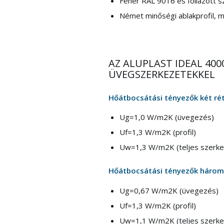
Fehér RAL 9016 és fóliázott sz
Német minőségi ablakprofil, 
AZ ALUPLAST IDEAL 4
ÜVEGSZERKEZETEKKEL
Hőátbocsátási tényezők két ré
U
g
=1,0 W/m
2
K (üvegezés)
U
f
=1,3 W/m
2
K (profil)
U
w
=1,3 W/m
2
K (teljes szerk
Hőátbocsátási tényezők három
U
g
=0,67 W/m
2
K (üvegezés)
U
f
=1,3 W/m
2
K (profil)
U
w
=1,1 W/m
2
K (teljes szerk