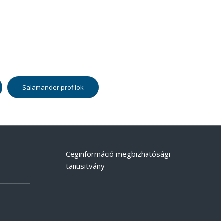
Salamander profilok
Ceginformáció megbizhatósági
tanusitvány