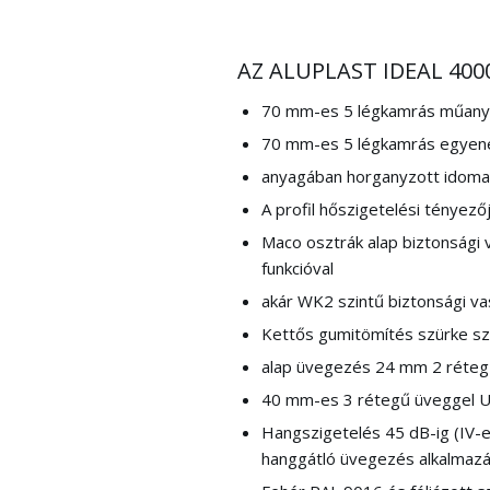
AZ ALUPLAST IDEAL 40
70 mm-es 5 légkamrás műanyag
70 mm-es 5 légkamrás egyene
anyagában horganyzott idoma
A profil hőszigetelési tényező
Maco osztrák alap biztonsági 
funkcióval
akár WK2 szintű biztonsági vas
Kettős gumitömítés szürke sz
alap üvegezés 24 mm 2 réteg
40 mm-es 3 rétegű üveggel 
Hangszigetelés 45 dB-ig (IV-es
hanggátló üvegezés alkalmazá