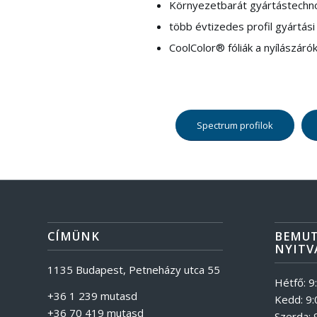
Környezetbarát gyártástechno
több évtizedes profil gyártási
CoolColor® fóliák a nyílászáró
Spectrum profilok
CÍMÜNK
BEMU
NYITV
1135 Budapest, Petneházy utca 55
Hétfő: 9
+36 1 239 mutasd
Kedd: 9:
+36 70 419 mutasd
Szerda: 