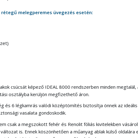
 rétegű melegperemes üvegezés esetén:
ezet)
kok csúcsát képező IDEAL 8000 rendszerben minden megtalál, 
ási osztályba kerüljön megfizethető áron.
 és 6 légkamrás valódi középtömítés biztosítja önnek az ideális
ztonsági vasalata gondoskodik.
m csak a megszokott fehér és Renolit fóliás kivitelekben vásáro
IN változat is. Ennek köszönhetően a műanyag ablak külső oldalár