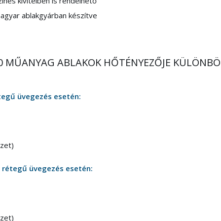
ínes kivitelben is rendelhető
magyar ablakgyárban készítve
000 MŰANYAG ABLAKOK HŐTÉNYEZŐJE KÜLÖNB
tegű üvegezés esetén:
ezet)
 rétegű üvegezés esetén:
ezet)