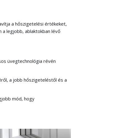
ítja a hőszigetelési értékeket,
 a legjobb, ablaktokban lévő
ásos üvegtechnológia révén
ől, a jobb hőszigeteléstől és a
egjobb mód, hogy