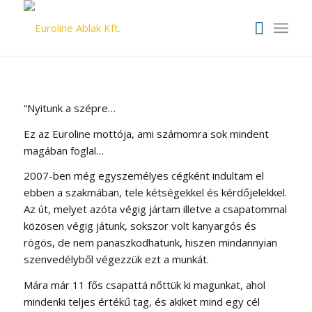
“Nyitunk a szépre…
Ez az Euroline mottója, ami számomra sok mindent
magában foglal…
2007-ben még egyszemélyes cégként indultam el
ebben a szakmában, tele kétségekkel és kérdőjelekkel.
Az út, melyet azóta végig jártam illetve a csapatommal
közösen végig játunk, sokszor volt kanyargós és
rögös, de nem panaszkodhatunk, hiszen mindannyian
szenvedélyből végezzük ezt a munkát.
Mára már 11 fős csapattá nőttük ki magunkat, ahol
mindenki teljes értékű tag, és akiket mind egy cél