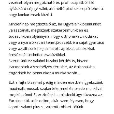
vezérel: olyan megbízható és profi csapatból álló
nyílászáró céggé válni, aki méltó piaci szereplő lehet a
nagy konkurensek között.
Minden nap megtisztelő az, ha Ügyfeleink bennünket
választanak, megbíznak szakértelmünkben és
tudásunkban olyannyira, hogy otthonaikat, irodáikat
vagy a nyaralóikat mi tehetjük szebbé a saját gyártású
vagy az általunk forgalmazott ajtókkal, ablakokkal,
árnyékolástechnikai eszközökkel.
Szerintünk ez valahol bizalmi kérdés is, hiszen
Partnereink a személyes terükbe, az otthonaikba
engednek be bennünket a munka során…
Ezt a fajta bizalmat pedig minden esetben igyekszünk
maximalizmussal, szakértelemmel és precíz munkával
megköszönni! Szeretnénk ha mindenki úgy távozna az
Euroline-tól, akár online, akár személyesen, hogy
kapott valami pluszt, valamit többet tőlünk.