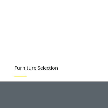
Furniture Selection
Lorem ipsum dolor sit amet, consectetuer
adipiscing elit. Aenean commodo ligula eget
dolor. Aenean massa. Cum sociis natoque
penatibus et magnis dis parturient montes,
nascetur ridiculus mus. Donec quam felis,