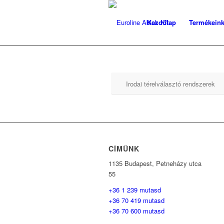
Kezdőlap
Termékein
Irodai térelválasztó rendszerek
CÍMÜNK
1135 Budapest, Petneházy utca
55
+36 1 239 mutasd
+36 70 419 mutasd
+36 70 600 mutasd