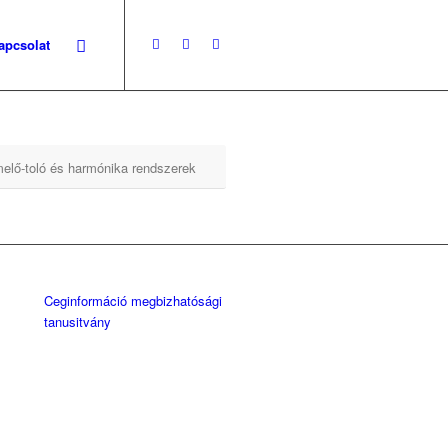
apcsolat
elő-toló és harmónika rendszerek
Ceginformáció megbizhatósági
tanusitvány