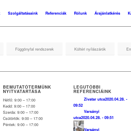
k
Szolgáltatásaink
Referenciák
Rólunk
Árajánlatkérés
K
Függönyfal rendszerek
Kültéri nyílászárók
Em
BEMUTATÓTERMÜNK
LEGUTÓBBI
NYITVATARTÁSA
REFERENCIÁINK
Zivatar utca
2020.04.28. -
Hétfő: 9:00 – 17:00
09:52
Kedd: 9:00 – 17:00
Varsányi
Szerda: 9:00 – 17:00
utca
2020.04.28. - 09:51
Csütörtök: 9:00 – 17:00
Péntek: 9:00 – 17:00
Varsányi